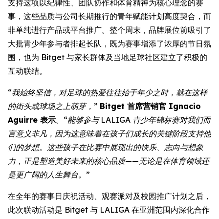
支持这项以纪律性、团队协作和体育精神为核心理念的赛
事，这些品质与公司长期推行的青年赋能计划高度契合，而
非单纯进行产品或平台推广。整个周末，品牌展位前吸引了
大批青少年参与者排起长队，既为赛事增添了浓厚的节日氛
围，也为 Bitget 与家长群体及当地足球社区建立了积极的
互动联结。
“我始终坚信，对足球的热爱往往始于年少之时，就在这样
的街头或球场之上萌芽，”
Bitget 首席营销官 Ignacio
Aguirre 表示
。
“能够参与 LALIGA 青少年锦标赛对我们而
言意义非凡，因为这意味着在孩子们成长的关键阶段支持他
们的梦想。这些孩子在比赛中展现出的快乐、志向与想象
力，正是塑造美好未来的核心品质——无论是在体育领域还
是更广阔的人生舞台。”
在全年的赛事日庆祝活动、观赛派对及校园推广计划之后，
此次联动活动是 Bitget 与 LALIGA 在亚洲范围内深化合作