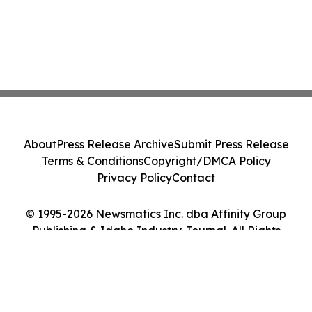
About
Press Release Archive
Submit Press Release
Terms & Conditions
Copyright/DMCA Policy
Privacy Policy
Contact
© 1995-2026 Newsmatics Inc. dba Affinity Group
Publishing & Idaho Industry Journal. All Rights
Reserved.
Cookie Settings / Your Privacy Choices