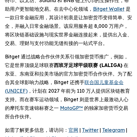
特币、以太坊、Solana 和 BNB 链上代币的互操作性，帮
助用户更智能地交易。在去中心化领域，
Bitget Wallet
是
一款日常金融应用，其设计初衷是让加密货币变得简单、安
全，并融入日常金融场景。该应用服务超 8,000 万用户，
将区块链基础设施与现实世界金融连接起来，提供出入金、
交易、理财与支付功能无缝衔接的一站式平台。
Bitget 通过战略合作伙伴关系引领加密货币推广，例如，
它是世界顶级足球联赛
西班牙足球甲级联赛 (LALIGA)
在
东亚、东南亚和拉美市场的官方加密货币合作伙伴。为了配
合其全球影响力战略，Bitget 还携手
联合国儿童基金会
(UNICEF)
，计划在 2027 年前为 110 万人提供区块链教育
支持。而在赛车运动领域，Bitget 则是世界上最激动人心
的摩托车竞速锦标赛之一
MotoGP™
的独家加密货币交易
所合作伙伴。
如需了解更多信息，请访问：
官网
|
Twitter
|
Telegram
|