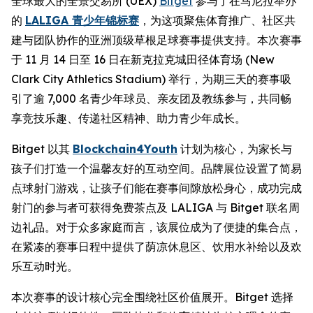
全球最大的全景交易所 (UEX)
Bitget
参与了在马尼拉举办
的
LALIGA 青少年锦标赛
，为这项聚焦体育推广、社区共
建与团队协作的亚洲顶级草根足球赛事提供支持。本次赛事
于 11 月 14 日至 16 日在新克拉克城田径体育场 (New
Clark City Athletics Stadium) 举行，为期三天的赛事吸
引了逾 7,000 名青少年球员、亲友团及教练参与，共同畅
享竞技乐趣、传递社区精神、助力青少年成长。
Bitget 以其
Blockchain4Youth
计划为核心，为家长与
孩子们打造一个温馨友好的互动空间。品牌展位设置了简易
点球射门游戏，让孩子们能在赛事间隙放松身心，成功完成
射门的参与者可获得免费茶点及 LALIGA 与 Bitget 联名周
边礼品。对于众多家庭而言，该展位成为了便捷的集合点，
在紧凑的赛事日程中提供了荫凉休息区、饮用水补给以及欢
乐互动时光。
本次赛事的设计核心完全围绕社区价值展开。Bitget 选择